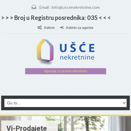
Email :
info@uscenekretnine.com
> > > Broj u Registru posrednika: 035 < < <
Admin
Admin za agente
Agencija za promet nekretnina
065/213-9-268
Vi-Prodajete