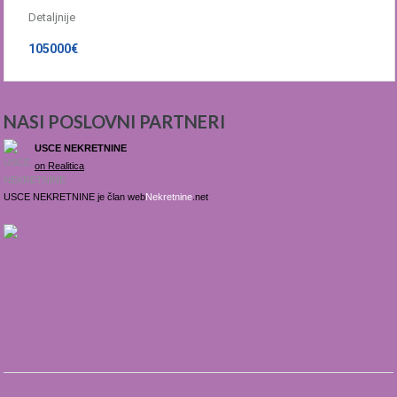
Detaljnije
105000€
NASI POSLOVNI PARTNERI
USCE NEKRETNINE
on Realitica
USCE NEKRETNINE je član web
Nekretnine
.net