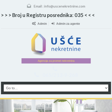
Email :
info@uscenekretnine.com
> > > Broj u Registru posrednika: 035 < < <
Admin
Admin za agente
Agencija za promet nekretnina
065/213-9-268