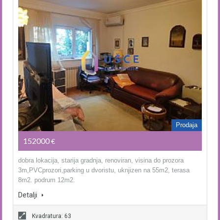
Prodaja
152000
€
dobra lokacija, starija gradnja, renoviran, visina do prozora
3m,PVCprozori,parking u dvoristu, uknjizen na 55m2, terasa
8m2. podrum 12m2.
Detalji
Kvadratura: 63