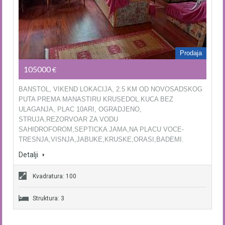
Prodaja
105000
€
BANSTOL, VIKEND LOKACIJA, 2.5 KM OD NOVOSADSKOG
PUTA PREMA MANASTIRU KRUSEDOL.KUCA BEZ
ULAGANJA, PLAC 10ARI, OGRADJENO,
STRUJA,REZORVOAR ZA VODU
SAHIDROFOROM,SEPTICKA JAMA,NA PLACU VOCE-
TRESNJA,VISNJA,JABUKE,KRUSKE,ORASI,BADEMI.
Detalji
Kvadratura: 100
Struktura: 3